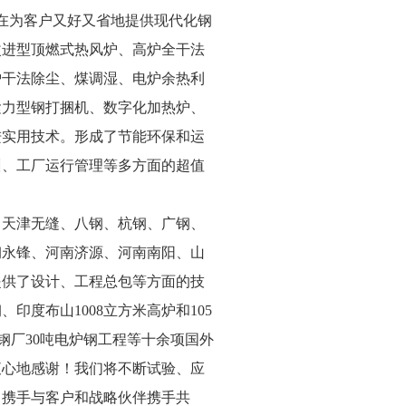
在为客户又好又省地提供现代化钢
式热风炉、高炉全干法
炉干法除尘、煤调湿、电炉余热利
紧力型钢打捆机、数字化加热炉、
进实用技术。形成了节能环保和运
员培训、工厂运行管理等多方面的超值
天津无缝、八钢、杭钢、广钢、
河南济源、河南南阳、山
提供了设计、工程总包等方面的技
印度布山1008立方米高炉和105
钢厂30吨电炉钢工程等十余项国外
表示衷心地感谢！我们将不断试验、应
，携手与客户和战略伙伴携手共