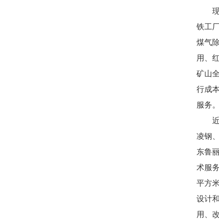
现拥
铁工厂
煤气
用、
矿山
行成本
服务
近五
凌钢、
东鲁
术服务
平方米
设计和
用、