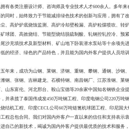
有各类注册设计师、咨询师及专业技术人才600余人。多年来
的同时，始终致力于节能减排绿色技术的创新与应用，拥有了改进型顶燃
除尘、高炉炉底烧蚀监测、高炉冷却壁检漏、高炉粒煤喷吹、转
红矿球团、高效烧结、节能型烧结脱硫制酸、轧钢控轧控冷、预
全尾沙充填技术及新型材料、矿山地下卧装潜水泵站等十余项先
低的经济、绿色的产品特色，并且能为国内外客户提供人
。
年来，成功为山钢、莱钢、济钢、重钢、攀钢、通钢、沙钢、
潍钢、张钢、吉林建龙、石横特钢、南昌钢厂、江苏淮钢、莱钢永锋、
丽、山东富伦、河北邢台、鞍山宝德等20余家中国知名钢铁企业
，并承揽了泰国伟成发450万吨钢工程、印度电钢公司220万吨钢、
烧结机工程、印度CECL公司60万吨链篦机球团工程、印尼国大
工程总包合同。我们对国内外客户一直以来的信任和支持
改进自己的新技术，竭诚为国内外客户提供最优质的技术和服务