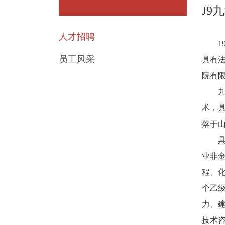
J9
人才招聘
195
员工风采
具有法
院有限
九游会
术，具
落于
具有
业非
程、化
个乙
力、
技术