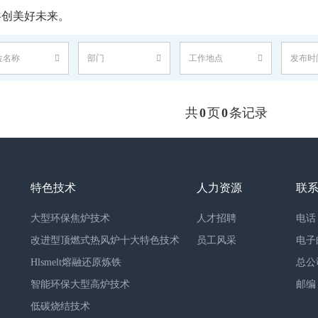
共创美好未来。
位名称
部门
工作地点
发布时
共
0
页
0
条记录
特色技术
人力资源
联
大型环保焦炉技术
人才招聘
电话：0
改进型顶燃式热风炉十大特色技术
员工风采
电子邮
Hlsmelt熔融还原炼铁
总公
智能环保大型高炉技术
邮编：
低碳烧结技术